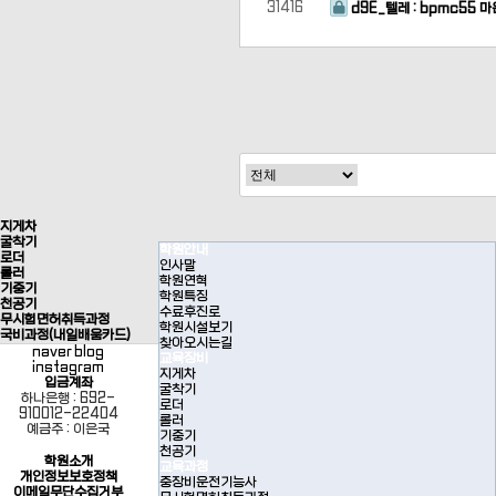
31416
d9E_텔레 : bpmc5
다음
맨끝
지게차
굴착기
학원안내
로더
인사말
롤러
학원연혁
기중기
학원특징
천공기
수료후진로
무시험면허취득과정
학원시설보기
국비과정(내일배움카드)
찾아오시는길
naver blog
교육장비
instagram
지게차
입금계좌
굴착기
하나은행 : 692-
로더
910012-22404
롤러
예금주 : 이은국
기중기
천공기
학원소개
교육과정
개인정보보호정책
중장비운전기능사
이메일무단수집거부