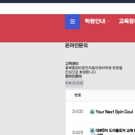
학원안내
교육장
온라인문의
고객센터
충북중장비운전자동차정비학원 방문을
진심으로 환영합니다.
온라인문의
전체 31,430
번호
31430
Your Next Spin Coul
대방8차 도어클로저 교체 피
31429