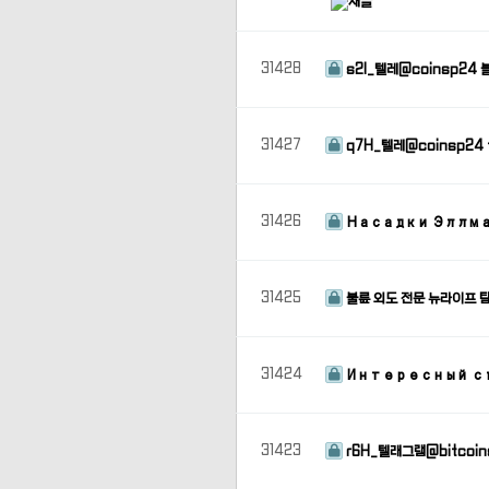
31428
s2I_텔레@coinsp2
31427
q7H_텔레@coinsp24
31426
Насадки Эллм
31425
불륜 외도 전문 뉴라이프 
31424
Интересный с
31423
r6H_텔래그램@bitcoin