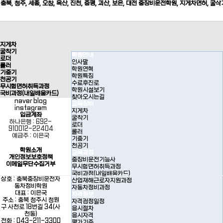
충북, 청주, 세종, 오창, 옥산, 진천, 증평, 괴산, 보은, 대전 중장비운전학원, 지게차면허, 굴삭
지게차
굴착기
학원안내
로더
인사말
롤러
학원연혁
기중기
학원특징
천공기
수료후진로
무시험면허취득과정
학원시설보기
국비과정(내일배움카드)
찾아오시는길
naver blog
교육장비
instagram
지게차
입금계좌
굴착기
하나은행 : 692-
로더
910012-22404
롤러
예금주 : 이은국
기중기
천공기
학원소개
교육과정
개인정보보호정책
중장비운전기능사
이메일무단수집거부
무시험면허취득과정
국비과정(내일배움카드)
상호 : 충북중장비운전자
산업재해근로자지원과정
동차정비학원
자동차정비과정
대표 : 이은국
자격정보
주소 : 충북 청주시 청원
자격검정일정
구 사천로 18번길 34(사
응시절차
천동)
응시자격
전화 : 043-211-3300
평가기준