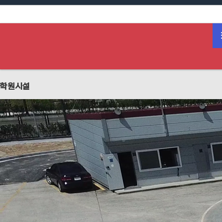
하위분류
작성자
댓글
조회
작성일
학원시설