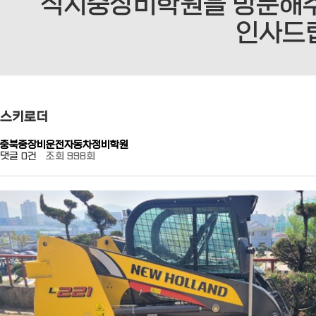
직지중장비학원을 방문해주
인사드
스키로더
충북중장비운전자동차정비학원
댓글
0건
조회
998회