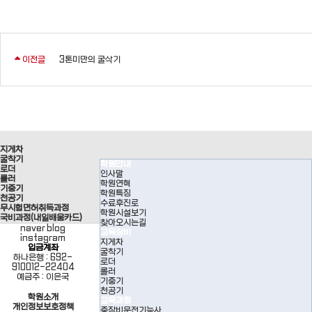
이전글
3톤미만의 굴삭기
지게차
굴착기
학원안내
로더
인사말
롤러
학원연혁
기중기
학원특징
천공기
수료후진로
무시험면허취득과정
학원시설보기
국비과정(내일배움카드)
찾아오시는길
naver blog
교육장비
instagram
지게차
입금계좌
굴착기
하나은행 : 692-
로더
910012-22404
롤러
예금주 : 이은국
기중기
천공기
학원소개
교육과정
개인정보보호정책
중장비운전기능사