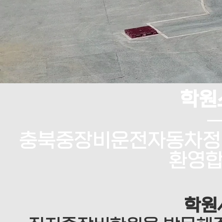
학원
충북중장비운전자동차정
환영합
학원