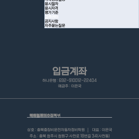
응시절차
응시자격
평가기준
고객센터
공지사항
자주묻는질문
입금계좌
하나은행 : 692-910012-22404
예금주 : 이은국
학원소개
개인정보보호정책
이메일무단수집거부
상호 : 충북중장비운전자동차정비학원
대표 : 이은국
주소 : 충북 청주시 청원구 사천로 18번길 34(사천동)