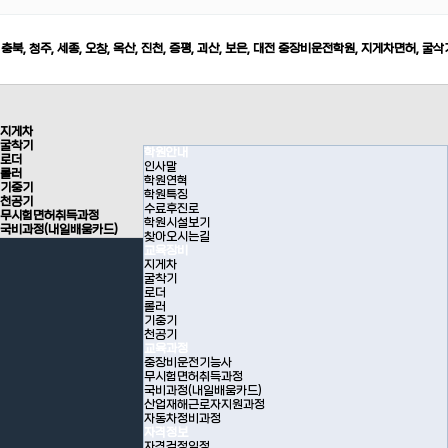
충북, 청주, 세종, 오창, 옥산, 진천, 증평, 괴산, 보은, 대전 중장비운전학원, 지게차면허, 굴삭
지게차
굴착기
학원안내
로더
인사말
롤러
학원연혁
기중기
학원특징
천공기
수료후진로
무시험면허취득과정
학원시설보기
국비과정(내일배움카드)
찾아오시는길
교육장비
지게차
굴착기
로더
롤러
기중기
천공기
교육과정
중장비운전기능사
무시험면허취득과정
국비과정(내일배움카드)
산업재해근로자지원과정
자동차정비과정
자격정보
자격검정일정