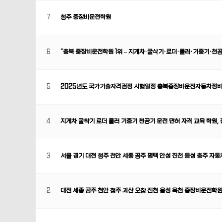
7
청주 중장비운전학원
6
“충북 중장비운전학원 1위 – 지게차·굴삭기·로더·롤러·기중기·천공기
5
2025년도 국가기술자격검정 시행일정 충북중장비운전자동차정
4
지게차 굴착기 로더 롤러 기중기 천공기 운전 면허 자격 교육 학원,
3
서울 경기 대전 청주 천안 세종 공주 평택 안성 진천 음성 충주 자
2
대전 세종 공주 천안 청주 괴산 오창 진천 음성 옥천 중장비운전학원,