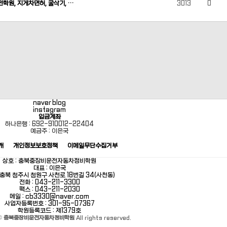
운전학원, 지게차면허, 굴삭기, …
3013
0
naver blog
instagram
입금계좌
하나은행 : 692-910012-22404
예금주 : 이은국
개
개인정보보호정책
이메일무단수집거부
상호 : 충북중장비운전자동차정비학원
대표 : 이은국
: 충북 청주시 청원구 사천로 18번길 34(사천동)
전화 : 043-211-3300
팩스 : 043-211-2030
메일 : cb3330@naver.com
사업자등록번호 : 301-95-07367
학원등록코드 : 제1379호
 ©
충북중장비운전자동차정비학원
All rights reserved.