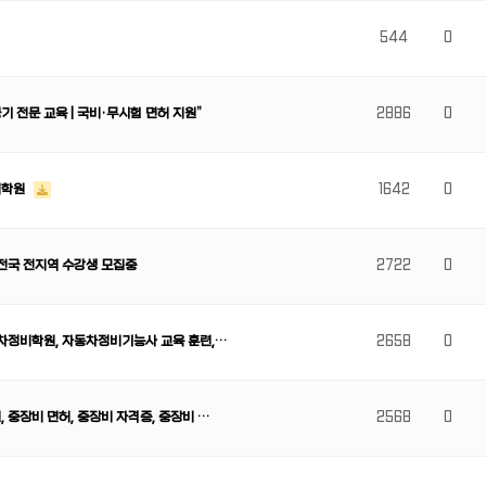
544
0
 전문 교육 | 국비·무시험 면허 지원”
2886
0
비학원
1642
0
 전국 전지역 수강생 모집중
2722
0
동차정비학원, 자동차정비기능사 교육 훈련,…
2658
0
 중장비 면허, 중장비 자격증, 중장비 …
2568
0