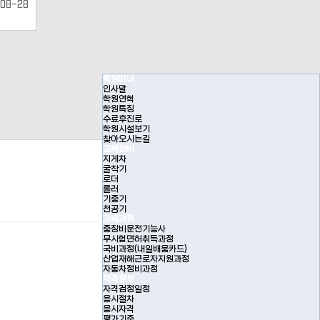
08-28
학원안내
인사말
학원연혁
학원특징
수료후진로
학원시설보기
찾아오시는길
교육장비
지게차
굴착기
로더
롤러
기중기
천공기
교육과정
중장비운전기능사
무시험면허취득과정
국비과정(내일배움카드)
산업재해근로자지원과정
자동차정비과정
자격정보
자격검정일정
응시절차
응시자격
평가기준