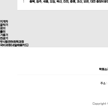
1
충북, 청주, 세종, 오창, 옥산, 진천, 증평, 괴산, 보은, 대전 중장비
지게차
굴착기
로더
롤러
기중기
천공기
무시험면허취득과정
국비과정(내일배움카드)
학원소
주소 
Copyright